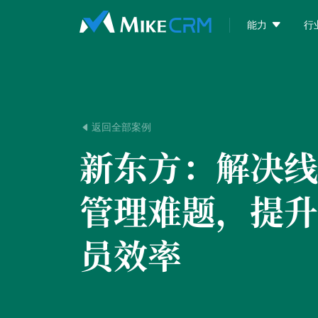

能力
行
返回全部案例

新东方：
解决线
管理难题，提升
员效率