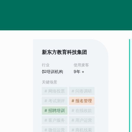
新东方教育科技集团
行业
使用麦客
培训机构
9
年 +
关键场景
# 网络投票
# 问卷调研
# 考试测评
# 报名管理
# 招聘培训
# 在线收款
# 客户服务
# 用户运营
# 微信运营
# 商机线索