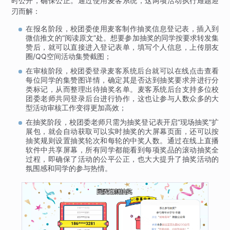
时公开，确保公正。通过使用麦客系统，这两项活动执行难题迎
刃而解：
在报名阶段，校团委使用麦客制作抽奖信息登记表，插入到
微信推文的“阅读原文”处。想要参加抽奖的同学按要求转发集
赞后，就可以直接进入登记表单，填写个人信息，上传朋友
圈/QQ空间活动集赞截图；
在审核阶段，校团委登录麦客系统后台就可以在线点击查看
每位同学的集赞图详情，确定其是否达到抽奖要求并进行分
类标记，从而整理出待抽奖名单。麦客系统后台支持多位校
团委老师共同登录后台进行协作，这也让参与人数众多的大
型活动审核工作变得更加高效；
在抽奖阶段，校团委老师只需为抽奖登记表开启“现场抽奖”扩
展包，就会自动获取可以实时抽奖的大屏幕页面，还可以按
抽奖规则设置抽奖轮次和每轮的中奖人数。通过在线上直播
软件中共享屏幕，所有同学都能看到每项奖品的滚动抽奖全
过程，即确保了活动的公平公正，也大大提升了抽奖活动的
氛围感和同学的参与热情。