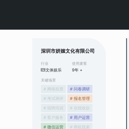
深圳市妍媸文化有限公司
行业
使用麦客
文体娱乐
9
年 +
关键场景
# 网络投票
# 问卷调研
# 考试测评
# 报名管理
# 招聘培训
# 在线收款
# 客户服务
# 用户运营
# 微信运营
# 商机线索