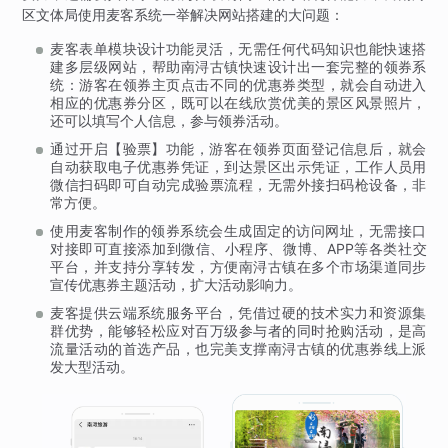
区文体局使用麦客系统一举解决网站搭建的大问题：
麦客表单模块设计功能灵活，无需任何代码知识也能快速搭
建多层级网站，帮助南浔古镇快速设计出一套完整的领券系
统：游客在领券主页点击不同的优惠券类型，就会自动进入
相应的优惠券分区，既可以在线欣赏优美的景区风景照片，
还可以填写个人信息，参与领券活动。
通过开启【验票】功能，游客在领券页面登记信息后，就会
自动获取电子优惠券凭证，到达景区出示凭证，工作人员用
微信扫码即可自动完成验票流程，无需外接扫码枪设备，非
常方便。
使用麦客制作的领券系统会生成固定的访问网址，无需接口
对接即可直接添加到微信、小程序、微博、APP等各类社交
平台，并支持分享转发，方便南浔古镇在多个市场渠道同步
宣传优惠券主题活动，扩大活动影响力。
麦客提供云端系统服务平台，凭借过硬的技术实力和资源集
群优势，能够轻松应对百万级参与者的同时抢购活动，是高
流量活动的首选产品，也完美支撑南浔古镇的优惠券线上派
发大型活动。